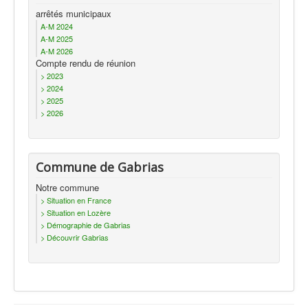
Actualités
arrêtés municipaux
A-M 2024
A-M 2025
A-M 2026
Compte rendu de réunion
> 2023
> 2024
> 2025
> 2026
Commune de Gabrias
Notre commune
> Situation en France
> Situation en Lozère
> Démographie de Gabrias
> Découvrir Gabrias