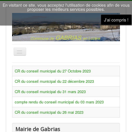
En visitant ce site, vous acceptez l'utilisation de cookies afin de vous
proposer les meilleurs services possibles.
J'ai compris !
Basculer
la
navigation
Accueil
CR du conseil municipal du 27 Octobre 2023
Nous contacter
CR du conseil municipal du 22 décembre 2023
Le conseil municipal
CR du conseil municipal du 31 mars 2023
Gîtes de vacances
compte rendu du conseil municipal du 03 mars 2023
la Salle des Fêtes
CR du conseil municipal du 26 mai 2023
Météo à Gabrias
Nos villages
Mairie de Gabrias