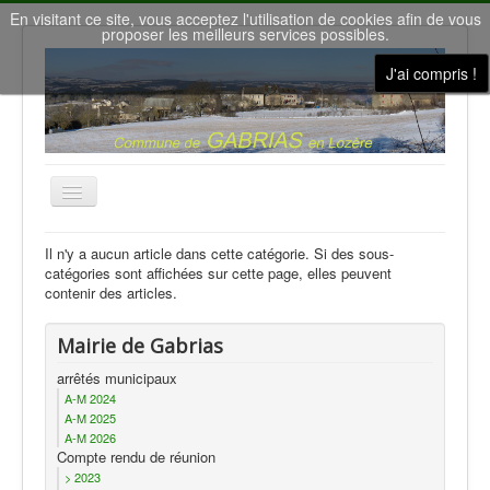
En visitant ce site, vous acceptez l'utilisation de cookies afin de vous
proposer les meilleurs services possibles.
J'ai compris !
Basculer
la
navigation
Accueil
Il n'y a aucun article dans cette catégorie. Si des sous-
catégories sont affichées sur cette page, elles peuvent
Nous contacter
contenir des articles.
Le conseil municipal
Mairie de Gabrias
Gîtes de vacances
arrêtés municipaux
la Salle des Fêtes
A-M 2024
A-M 2025
Météo à Gabrias
A-M 2026
Compte rendu de réunion
Nos villages
> 2023