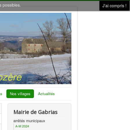
s possibles.
J'ai compris !
as
Nos villages
Actualités
Mairie de Gabrias
arrêtés municipaux
A-M 2024