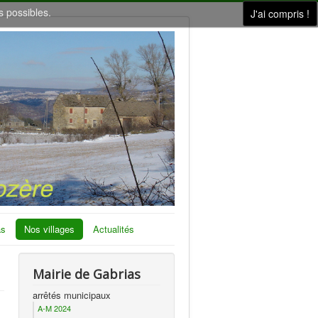
s possibles.
J'ai compris !
as
Nos villages
Actualités
Mairie de Gabrias
arrêtés municipaux
A-M 2024