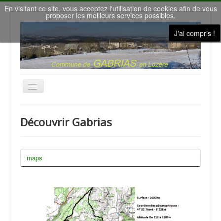
En visitant ce site, vous acceptez l'utilisation de cookies afin de vous
proposer les meilleurs services possibles.
J'ai compris !
Basculer
la
navigation
Accueil
Découvrir Gabrias
Nous contacter
Le conseil municipal
maps
Gîtes de vacances
la Salle des Fêtes
Météo à Gabrias
Nos villages