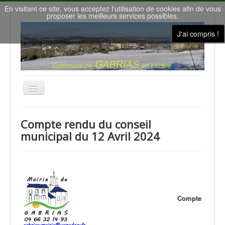
En visitant ce site, vous acceptez l'utilisation de cookies afin de vous
proposer les meilleurs services possibles.
J'ai compris !
Basculer
la
navigation
Accueil
Compte rendu du conseil
Nous contacter
municipal du 12 Avril 2024
Le conseil municipal
Gîtes de vacances
la Salle des Fêtes
Météo à Gabrias
Compte
Nos villages