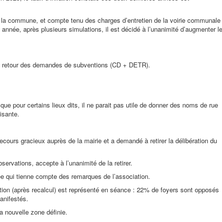
de la commune, et compte tenu des charges d’entretien de la voirie communale
 année, après plusieurs simulations, il est décidé à l’unanimité d’augmenter l
u retour des demandes de subventions (CD + DETR).
ue pour certains lieux dits, il ne parait pas utile de donner des noms de rue
isante.
recours gracieux auprès de la mairie et a demandé à retirer la délibération du
ervations, accepte à l’unanimité de la retirer.
ée qui tienne compte des remarques de l’association.
ation (après recalcul) est représenté en séance : 22% de foyers sont opposés
anifestés.
la nouvelle zone définie.