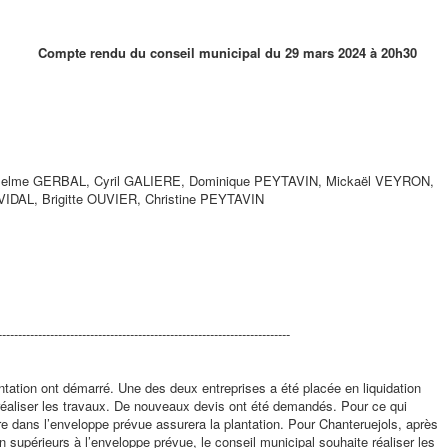
Compte rendu du conseil municipal du 29 mars 2024 à 20h30
nselme GERBAL, Cyril GALIERE, Dominique PEYTAVIN, Mickaël VEYRON,
VIDAL, Brigitte OUVIER, Christine PEYTAVIN
-------------------------------------------------------------------------
antation ont démarré. Une des deux entreprises a été placée en liquidation
 réaliser les travaux. De nouveaux devis ont été demandés. Pour ce qui
e dans l’enveloppe prévue assurera la plantation. Pour Chanteruejols, après
 supérieurs à l’enveloppe prévue, le conseil municipal souhaite réaliser les