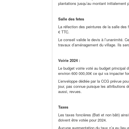
plantations jusqu’au montant initialemen
Salle des fetes
La réfection des peintures de la salle des 
€ TTC.
Le conseil valide le devis à l’unanimité. Ce
travaux d’aménagement du village. Ils sero
Voirie 2024 :
Le budget voirie voté au budget principal
environ 600 000,00€ ce qui va impacter fo
L’enveloppe dédiée par la CCG prévue pour
jour, pas connue puisque les attributions 
aussi, revues.
Taxes
Les taxes foncières (Bati et non bâti) ains
doivent être votée pour 2024.
Aucune augmentation du taux n’a eu lieu e