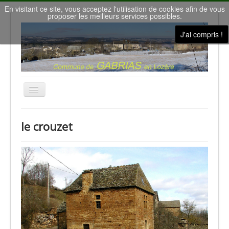
En visitant ce site, vous acceptez l'utilisation de cookies afin de vous
proposer les meilleurs services possibles.
J'ai compris !
Basculer
la
navigation
Accueil
le crouzet
Nous contacter
Le conseil municipal
Gîtes de vacances
la Salle des Fêtes
Météo à Gabrias
Nos villages